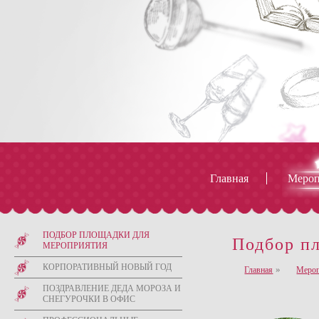
Главная
Мероп
О компании
ПОДБОР ПЛОЩАДКИ ДЛЯ
Подбор п
МЕРОПРИЯТИЯ
Компания «Событие» - праздничное агентство полного цикла, которое занимается 
проведение ни с чем не сравнимых, неординарных праздничных и деловых мероприя
КОРПОРАТИВНЫЙ НОВЫЙ ГОД
»
Главная
Мероп
ПОЗДРАВЛЕНИЕ ДЕДА МОРОЗА И
СНЕГУРОЧКИ В ОФИС