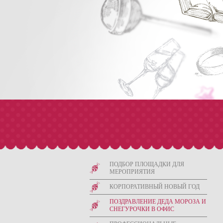
О компании
ПОДБОР ПЛОЩАДКИ ДЛЯ
МЕРОПРИЯТИЯ
Компания «Событие» - праздничное агентство полно
проведение ни с чем не сравнимых, неординарных п
КОРПОРАТИВНЫЙ НОВЫЙ ГОД
ПОЗДРАВЛЕНИЕ ДЕДА МОРОЗА И
СНЕГУРОЧКИ В ОФИС