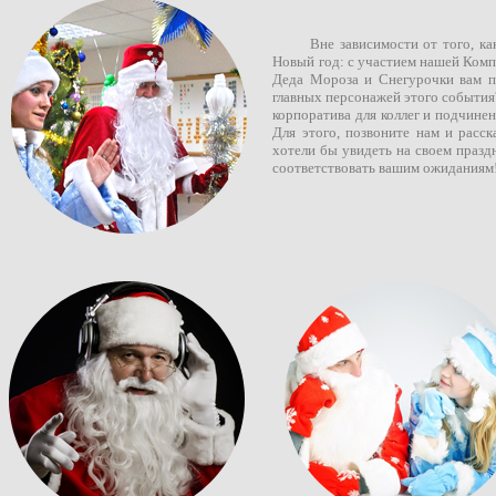
Вне зависимости от того, как
Новый год: с участием нашей Комп
Деда Мороза и Снегурочки вам п
главных персонажей этого события
корпоратива для коллег и подчине
Для этого, позвоните нам и расс
хотели бы увидеть на своем празд
соответствовать вашим ожиданиям