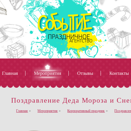
Главная
Мероприятия
Отзывы
Контакты
Поздравление Деда Мороза и Сне
го цикла, которое занимается организацией мероприятий, посвященных самым различны
раздничных и деловых мероприятий различного уровня и величины.
»
»
»
Главная
Мероприятия
Корпоративный праздник
Поздравле