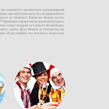
 вы планируете организовать корпоративный
ании или самостоятельно, без поздравления от
росто не обойтись! Какой же Новый год без
?! Приятным сюрпризом во время новогоднего
нных станут подарки от Главного Волшебника.
кажите, какого Деда Мороза и Снегурочку вы
нике. И мы уверяем, что они будут полностью
!