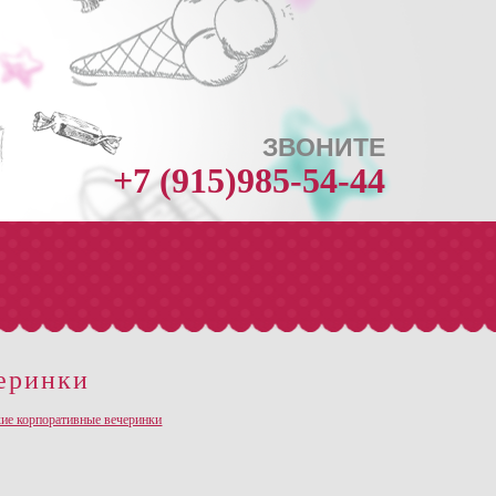
ЗВОНИТЕ
+7 (915)985-54-44
Ещё о компании >
еринки
м событиям. Наша главная задача-
ие корпоративные вечеринки