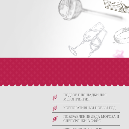
О компании
ПОДБОР ПЛОЩАДКИ ДЛЯ
МЕРОПРИЯТИЯ
Компания «Событие» - праздничное агентство полно
проведение ни с чем не сравнимых, неординарных п
КОРПОРАТИВНЫЙ НОВЫЙ ГОД
ПОЗДРАВЛЕНИЕ ДЕДА МОРОЗА И
СНЕГУРОЧКИ В ОФИС