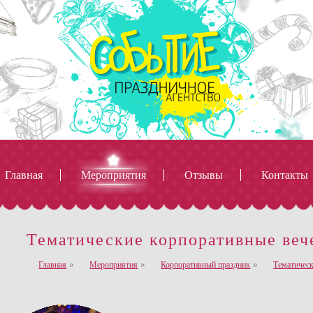
Главная
Мероприятия
Отзывы
Контакты
Тематические корпоративные веч
го цикла, которое занимается организацией мероприятий, посвященных самым различны
раздничных и деловых мероприятий различного уровня и величины.
»
»
»
Главная
Мероприятия
Корпоративный праздник
Тематическ