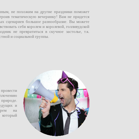
ым, не похожим на другие праздники поможет
троив тематическую вечеринку! Вам не придется
ных сценариев большое разнообразие. Вы можете
вствовать себя королем и королевой, голливудской
здник не превратиться в скучное застолье, т.к.
стной и социальной группы.
 провести
сплочению
 природе.
ведущих и
ерем на
, который