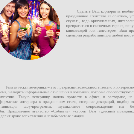
Сделать Ваш корпоратив необычн
праздничное агентство «Событие», ус
скучать, ведь оригинальных, интерес
превратиться в сказочных героев, почу
кинозвездой или гангстером. Ваш пра
сценарии разработаны для любой возра
Тематическая вечеринка – это прекрасная возможность, весело и интересно
ремя, наладить неформальные отношения в компании, которые способствуют 
оллектива. Такую вечеринку можно провести в офисе, в ресторане, на
формление интерьера в праздничном стиле, создание декораций, подбор 
рганизация шоу-программы, музыкальное сопровождение мы б
ебя. Праздничное агентство «Событие» устроит Вам чудесный праздник
одарит яркие впечатления и незабываемые эмоции.